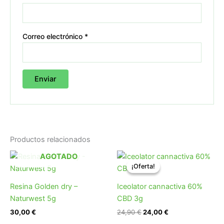
Correo electrónico
*
Productos relacionados
El
El
AGOTADO
precio
precio
¡Oferta!
¡Oferta!
original
actual
era:
es:
Resina Golden dry –
Iceolator cannactiva 60%
24,90 €.
24,00 €.
Naturwest 5g
CBD 3g
30,00
€
24,90
€
24,00
€