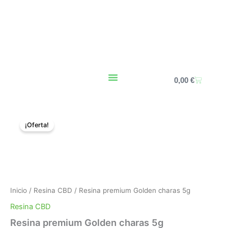
Ir
al
contenido
Carrito
0,00
€
Resina
El
El
premium
¡Oferta!
Golden
precio
precio
charas
original
actual
5g
cantidad
era:
es:
34,00 €.
28,00 €.
Inicio
/
Resina CBD
/ Resina premium Golden charas 5g
Resina CBD
Resina premium Golden charas 5g