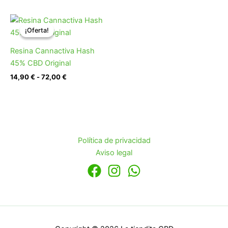
Rango
de
¡Oferta!
¡Oferta!
precios:
desde
Resina Cannactiva Hash
14,90 €
hasta
45% CBD Original
72,00 €
14,90
€
-
72,00
€
Política de privacidad
Aviso legal