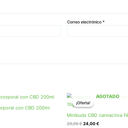
Correo electrónico
*
El
El
AGOTADO
precio
precio
¡Oferta!
¡Oferta!
original
actual
orporal con CBD 200ml
era:
es:
Minibuds CBD cannactiva Fé
29,90 €.
24,00 €.
29,90
€
24,00
€