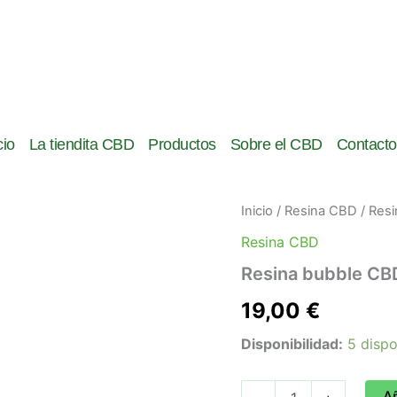
cio
La tiendita CBD
Productos
Sobre el CBD
Contacto
Resina
Inicio
/
Resina CBD
/ Res
bubble
Resina CBD
CBD
3g
Resina bubble CB
cantidad
19,00
€
Disponibilidad:
5 dispo
Añ