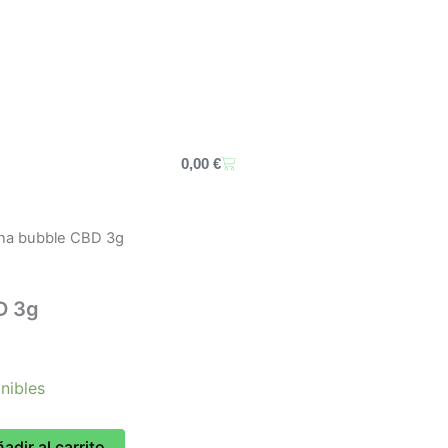
Carrito
0,00
€
ina bubble CBD 3g
D 3g
nibles
adir al carrito