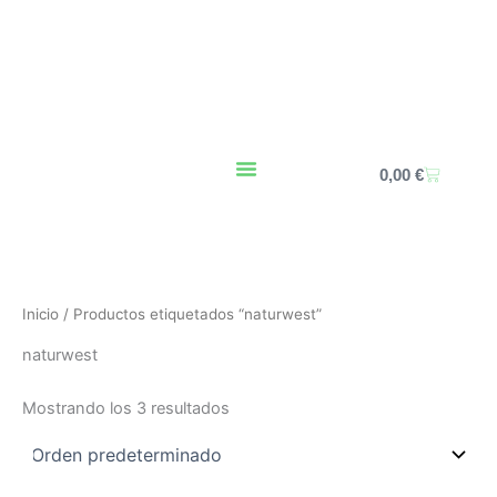
Ir
al
contenido
Carrito
0,00
€
Inicio
/ Productos etiquetados “naturwest”
naturwest
Mostrando los 3 resultados