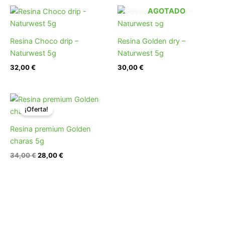
AGOTADO
Resina Choco drip –
Resina Golden dry –
Naturwest 5g
Naturwest 5g
32,00
€
30,00
€
El
El
precio
precio
¡Oferta!
original
actual
era:
es:
Resina premium Golden
34,00 €.
28,00 €.
charas 5g
34,00
€
28,00
€