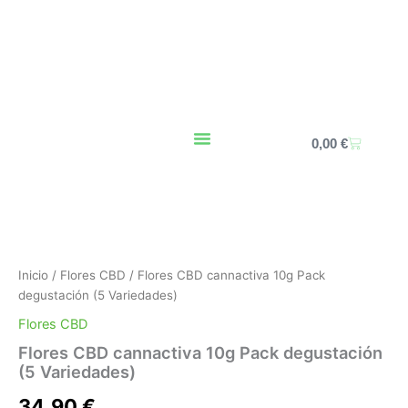
Ir
al
contenido
Carrito
0,00
€
Flores
CBD
cannactiva
10g
Pack
Inicio
/
Flores CBD
/ Flores CBD cannactiva 10g Pack
degustación
degustación (5 Variedades)
(5
Flores CBD
Variedades)
cantidad
Flores CBD cannactiva 10g Pack degustación
(5 Variedades)
34,90
€