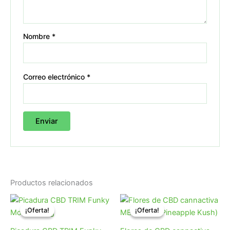
Nombre
*
Correo electrónico
*
Productos relacionados
El
El
Rango
precio
precio
de
¡Oferta!
¡Oferta!
¡Oferta!
¡Oferta!
original
actual
precios:
era:
es:
desde