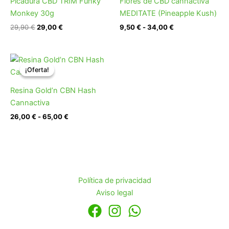
Picadura CBD TRIM Funky
Flores de CBD cannactiva
29,90 €.
29,00 €.
9,50 €
hasta
Monkey 30g
MEDITATE (Pineapple Kush)
34,00 €
29,90
€
29,00
€
9,50
€
-
34,00
€
Rango
de
¡Oferta!
¡Oferta!
precios:
desde
Resina Gold’n CBN Hash
26,00 €
hasta
Cannactiva
65,00 €
26,00
€
-
65,00
€
Política de privacidad
Aviso legal