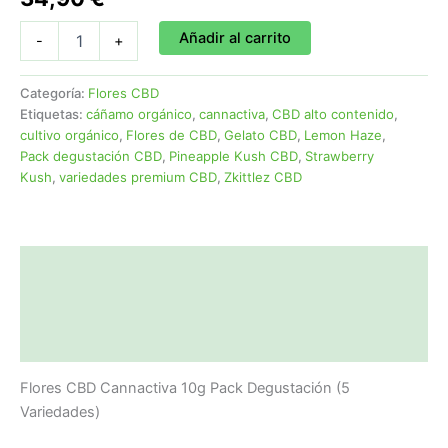
Añadir al carrito
-
+
Categoría:
Flores CBD
Etiquetas:
cáñamo orgánico
,
cannactiva
,
CBD alto contenido
,
cultivo orgánico
,
Flores de CBD
,
Gelato CBD
,
Lemon Haze
,
Pack degustación CBD
,
Pineapple Kush CBD
,
Strawberry
Kush
,
variedades premium CBD
,
Zkittlez CBD
Descripción
Información adicional
Valoraciones (0)
Flores CBD Cannactiva 10g Pack Degustación (5
Variedades)