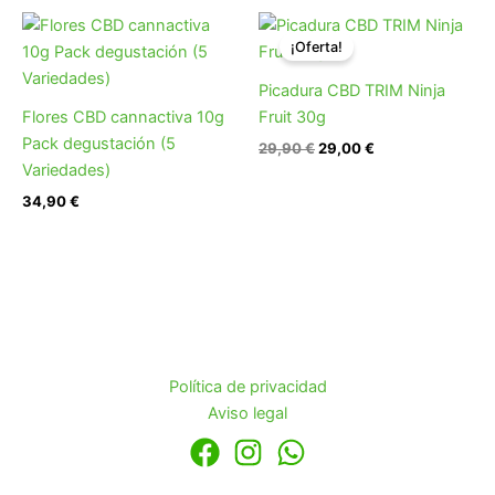
El
El
precio
precio
¡Oferta!
original
actual
era:
es:
Picadura CBD TRIM Ninja
29,90 €.
29,00 €.
Flores CBD cannactiva 10g
Fruit 30g
Pack degustación (5
29,90
€
29,00
€
Variedades)
34,90
€
Política de privacidad
Aviso legal