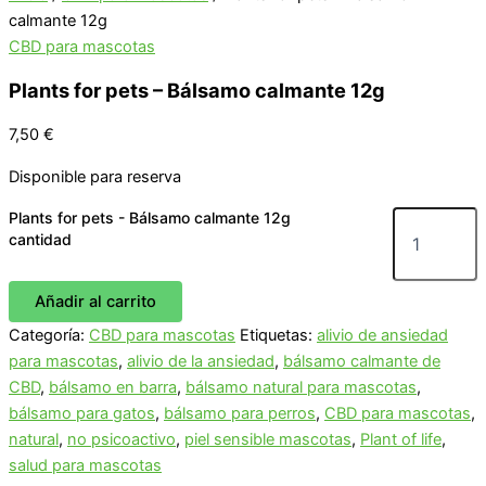
calmante 12g
CBD para mascotas
Plants for pets – Bálsamo calmante 12g
7,50
€
Disponible para reserva
Plants for pets - Bálsamo calmante 12g
cantidad
Añadir al carrito
Categoría:
CBD para mascotas
Etiquetas:
alivio de ansiedad
para mascotas
,
alivio de la ansiedad
,
bálsamo calmante de
CBD
,
bálsamo en barra
,
bálsamo natural para mascotas
,
bálsamo para gatos
,
bálsamo para perros
,
CBD para mascotas
,
natural
,
no psicoactivo
,
piel sensible mascotas
,
Plant of life
,
salud para mascotas