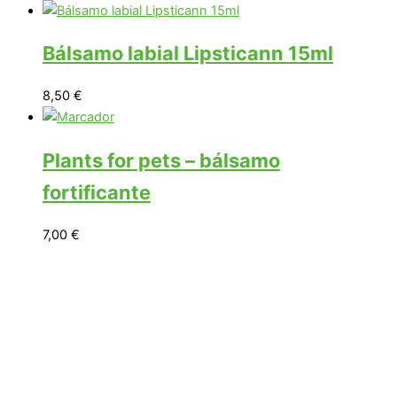
Bálsamo labial Lipsticann 15ml
8,50
€
Plants for pets – bálsamo
fortificante
7,00
€