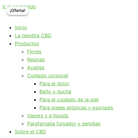
Ir al contenido
¡Oferta!
¡Oferta!
Inicio
La tiendita CBD
Productos
Flores
Resinas
Aceites
Cuidado corporal
Para el dolor
Baño y ducha
Para el cuidado de la piel
Para pieles atópicas y psoriasis
Vapers y e liquids
Parafernalia fumador y semillas
Sobre el CBD