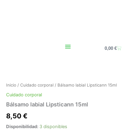
Ir
al
contenido
Carrito
0,00
€
Bálsamo
labial
Lipsticann
Inicio
/
Cuidado corporal
/ Bálsamo labial Lipsticann 15ml
15ml
cantidad
Cuidado corporal
Bálsamo labial Lipsticann 15ml
8,50
€
Disponibilidad:
3 disponibles