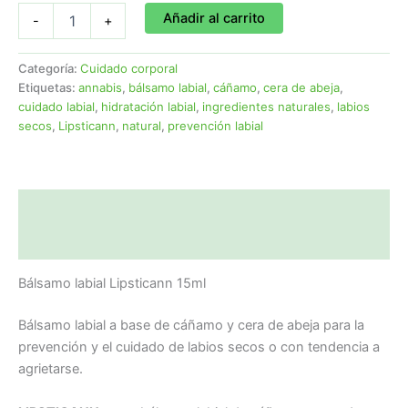
Añadir al carrito
-
+
Categoría:
Cuidado corporal
Etiquetas:
annabis
,
bálsamo labial
,
cáñamo
,
cera de abeja
,
cuidado labial
,
hidratación labial
,
ingredientes naturales
,
labios
secos
,
Lipsticann
,
natural
,
prevención labial
Descripción
Valoraciones (0)
Bálsamo labial Lipsticann 15ml
Bálsamo labial a base de cáñamo y cera de abeja para la
prevención y el cuidado de labios secos o con tendencia a
agrietarse.