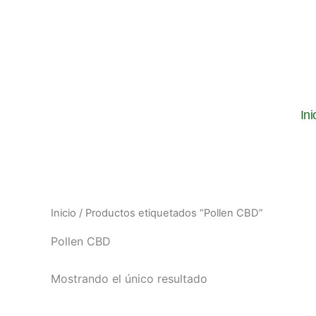
Ir
al
contenido
Ini
Inicio
/ Productos etiquetados “Pollen CBD”
Pollen CBD
Mostrando el único resultado