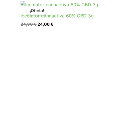
El
El
precio
precio
¡Oferta!
original
actual
Iceolator cannactiva 60% CBD 3g
era:
es:
24,90 €.
24,00 €.
24,90
€
24,00
€