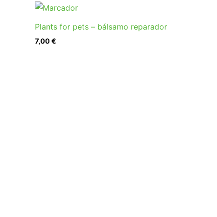
Plants for pets – bálsamo reparador
7,00
€