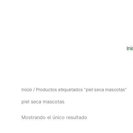
Ir
al
contenido
Ini
Inicio
/ Productos etiquetados “piel seca mascotas”
piel seca mascotas
Mostrando el único resultado