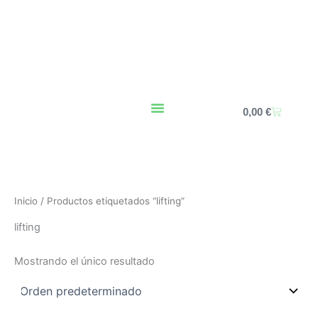
Ir
al
contenido
Carrito
0,00
€
Inicio
/ Productos etiquetados “lifting”
lifting
Mostrando el único resultado