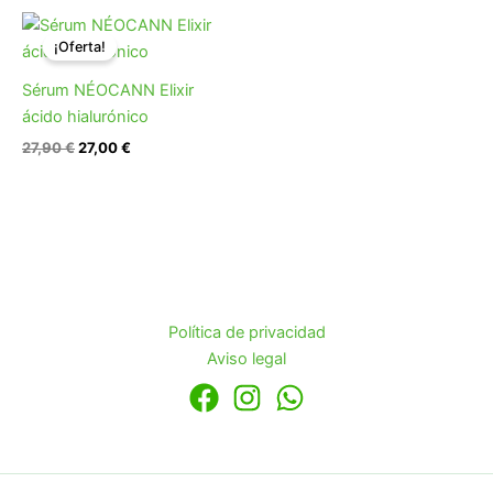
El
El
precio
precio
¡Oferta!
original
actual
era:
es:
Sérum NÉOCANN Elixir
27,90 €.
27,00 €.
ácido hialurónico
27,90
€
27,00
€
Política de privacidad
Aviso legal