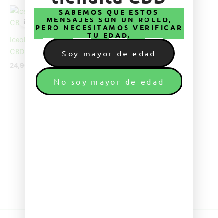
El
El
SABEMOS QUE ESTOS
precio
precio
MENSAJES SON UN ROLLO,
¡Oferta!
original
actual
PERO NECESITAMOS VERIFICAR
era:
es:
TU EDAD.
Iceolator cannactiva 60%
24,90 €.
24,00 €.
CBD 3g
Soy mayor de edad
24,90
€
24,00
€
No soy mayor de edad
Política de privacidad
Aviso legal