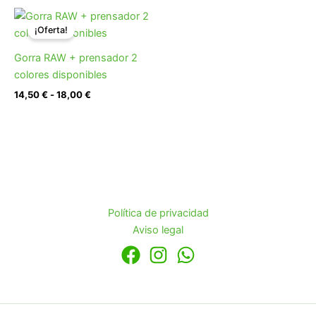
Rango
de
¡Oferta!
precios:
desde
Gorra RAW + prensador 2
14,50 €
hasta
colores disponibles
18,00 €
14,50
€
-
18,00
€
Política de privacidad
Aviso legal