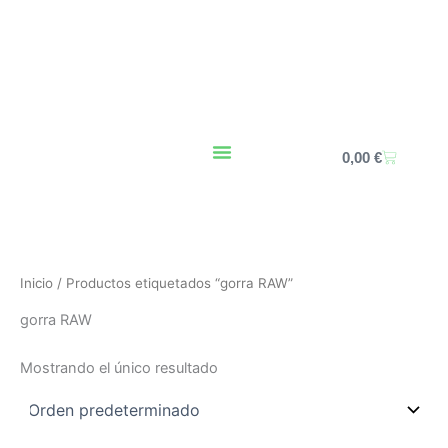
Ir
al
contenido
Carrito
0,00
€
Inicio
/ Productos etiquetados “gorra RAW”
gorra RAW
Mostrando el único resultado