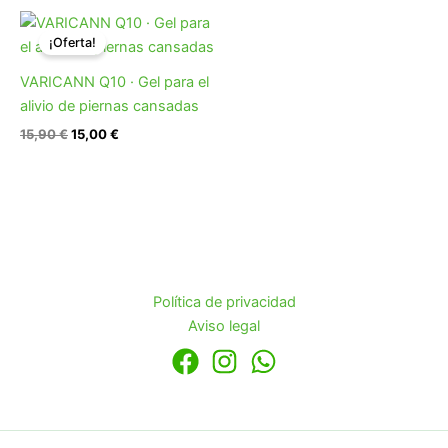
El
El
precio
precio
¡Oferta!
original
actual
era:
es:
VARICANN Q10 · Gel para el
15,90 €.
15,00 €.
alivio de piernas cansadas
15,90
€
15,00
€
Política de privacidad
Aviso legal