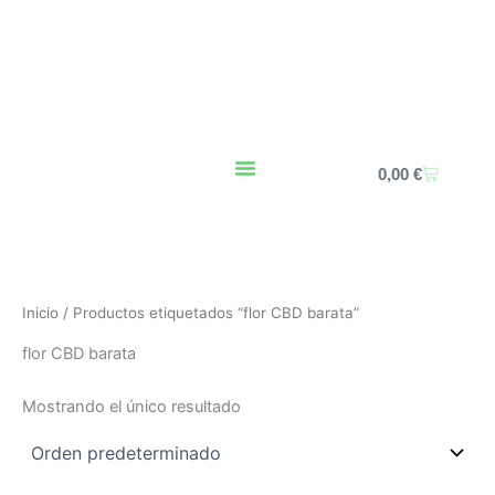
Ir
al
contenido
Carrito
0,00
€
Inicio
/ Productos etiquetados “flor CBD barata”
flor CBD barata
Mostrando el único resultado