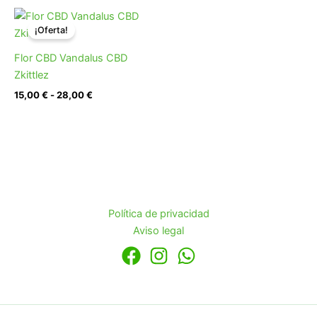
Rango
de
¡Oferta!
precios:
desde
Flor CBD Vandalus CBD
15,00 €
hasta
Zkittlez
28,00 €
15,00
€
-
28,00
€
Política de privacidad
Aviso legal