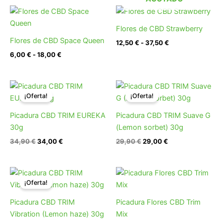
Rango
Rango
de
de
precios:
precios:
Flores de CBD Strawberry
desde
desde
Flores de CBD Space Queen
12,50
€
-
37,50
€
6,00 €
12,50 €
hasta
hasta
6,00
€
-
18,00
€
18,00 €
37,50 €
El
El
El
El
precio
precio
precio
precio
¡Oferta!
¡Oferta!
original
actual
original
actual
era:
es:
era:
es:
Picadura CBD TRIM EUREKA
Picadura CBD TRIM Suave G
34,90 €.
34,00 €.
29,90 €.
29,00 €.
30g
(Lemon sorbet) 30g
34,90
€
34,00
€
29,90
€
29,00
€
El
El
Rango
precio
precio
de
¡Oferta!
original
actual
precios:
era:
es:
desde
Picadura CBD TRIM
Picadura Flores CBD Trim
29,90 €.
29,00 €.
6,00 €
hasta
Vibration (Lemon haze) 30g
Mix
36,00 €