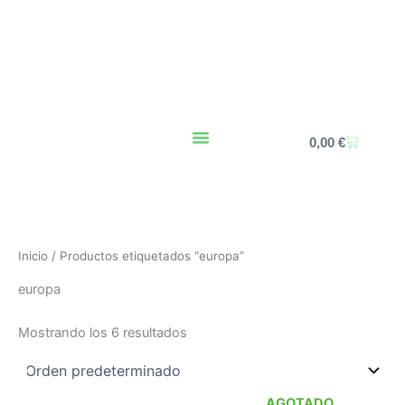
Ir
al
contenido
Carrito
0,00
€
Inicio
/ Productos etiquetados “europa”
europa
Mostrando los 6 resultados
AGOTADO