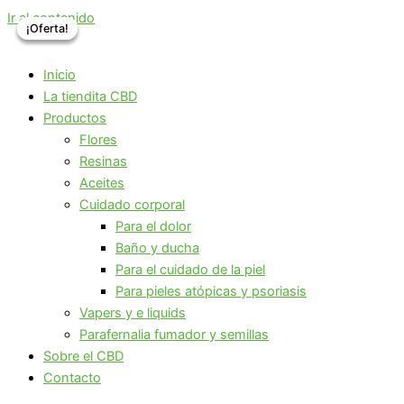
Ir al contenido
¡Oferta!
¡Oferta!
¡Oferta!
Inicio
La tiendita CBD
Productos
Flores
Resinas
Aceites
Cuidado corporal
Para el dolor
Baño y ducha
Para el cuidado de la piel
Para pieles atópicas y psoriasis
Vapers y e liquids
Parafernalia fumador y semillas
Sobre el CBD
Contacto