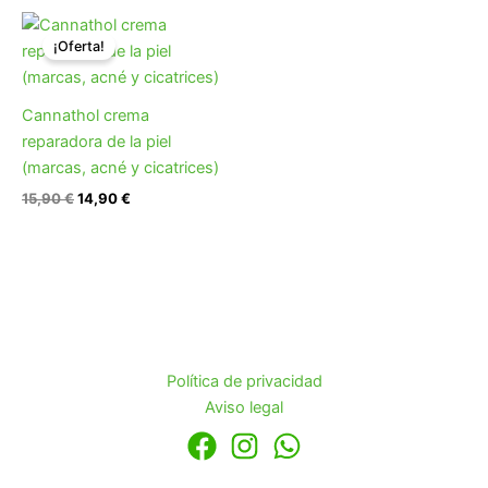
El
El
precio
precio
¡Oferta!
original
actual
era:
es:
15,90 €.
14,90 €.
Cannathol crema
reparadora de la piel
(marcas, acné y cicatrices)
15,90
€
14,90
€
Política de privacidad
Aviso legal