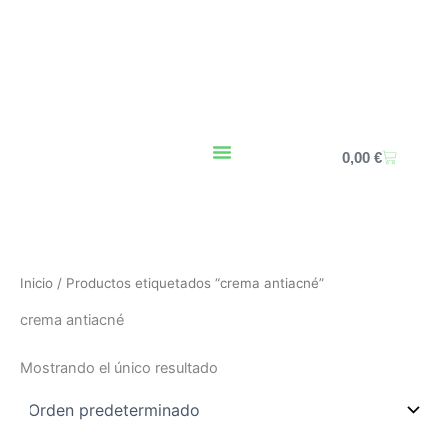
Ir
al
contenido
Carrito
0,00
€
Inicio
/ Productos etiquetados “crema antiacné”
crema antiacné
Mostrando el único resultado