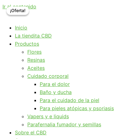
Ir al contenido
¡Oferta!
¡Oferta!
Inicio
La tiendita CBD
Productos
Flores
Resinas
Aceites
Cuidado corporal
Para el dolor
Baño y ducha
Para el cuidado de la piel
Para pieles atópicas y psoriasis
Vapers y e liquids
Parafernalia fumador y semillas
Sobre el CBD