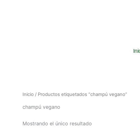
Ir
al
contenido
Ini
Inicio
/ Productos etiquetados “champú vegano”
champú vegano
Mostrando el único resultado