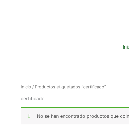
Ir
al
contenido
Ini
Inicio
/ Productos etiquetados “certificado”
certificado
No se han encontrado productos que coinc