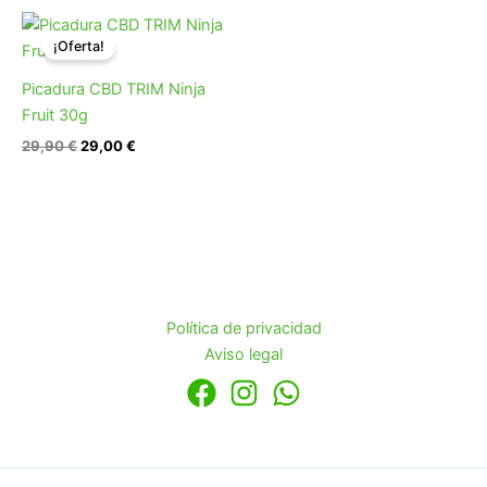
El
El
precio
precio
¡Oferta!
original
actual
era:
es:
Picadura CBD TRIM Ninja
29,90 €.
29,00 €.
Fruit 30g
29,90
€
29,00
€
Política de privacidad
Aviso legal