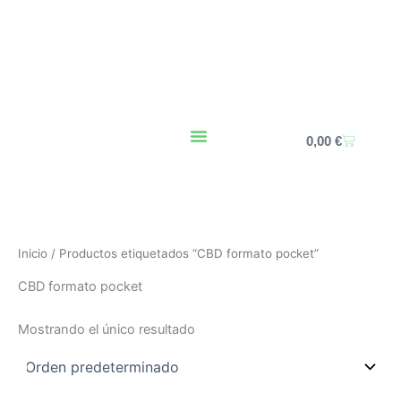
Ir
al
contenido
Carrito
0,00
€
Inicio
/ Productos etiquetados “CBD formato pocket”
CBD formato pocket
Mostrando el único resultado