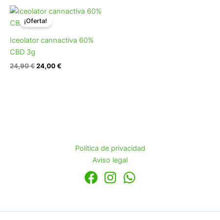
El
El
precio
precio
¡Oferta!
original
actual
era:
es:
Iceolator cannactiva 60%
24,90 €.
24,00 €.
CBD 3g
24,90
€
24,00
€
Política de privacidad
Aviso legal