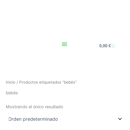
Ir
al
contenido
Carrito
0,00
€
Inicio
/ Productos etiquetados “bebés”
bebés
Mostrando el único resultado