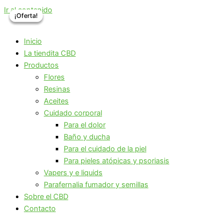
Ir al contenido
¡Oferta!
¡Oferta!
¡Oferta!
Inicio
La tiendita CBD
Productos
Flores
Resinas
Aceites
Cuidado corporal
Para el dolor
Baño y ducha
Para el cuidado de la piel
Para pieles atópicas y psoriasis
Vapers y e liquids
Parafernalia fumador y semillas
Sobre el CBD
Contacto